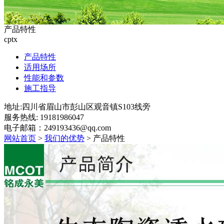
产品特性
cptx
产品特性
适用场所
性能和参数
施工指导
地址:四川省眉山市彭山区观音镇S103线旁
服务热线: 19181986047
电子邮箱：249193436@qq.com
网站首页
>
我们的优势
> 产品特性